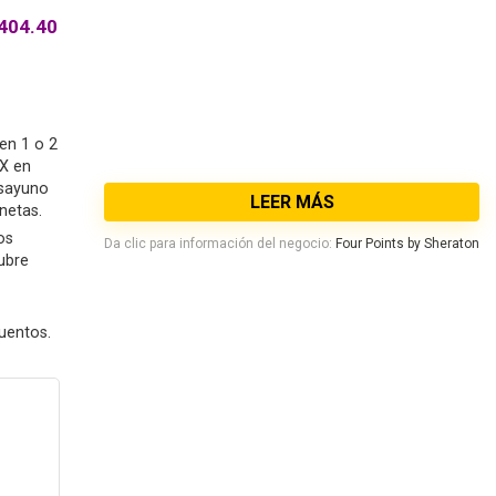
,404.40
yen 1 o 2
PX en
esayuno
LEER MÁS
netas.
os
Da clic para información del negocio:
Four Points by Sheraton
ubre
uentos.