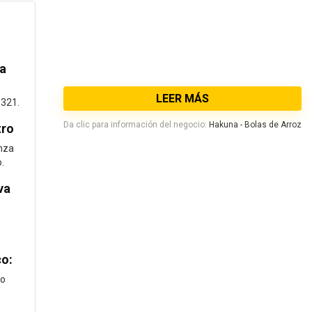
la
LEER MÁS
5321.
Da clic para información del negocio:
Hakuna - Bolas de Arroz
tro
nza
.
va
co:
co