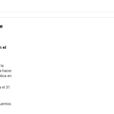
de
n el
 la
ra hacer
lica en
 el 31
uentos.