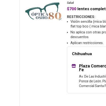
Salud
$700
lentes comple
RESTRICCIONES:
Visión sencilla (mica b
flat top bco ( mica bla
No aplica con otras p
descuentos.
Aplican restricciones.
Chihuahua
Plaza Comerc
Fe
Av. De Las Indust
Ponce de León. P
Comercial Santa F