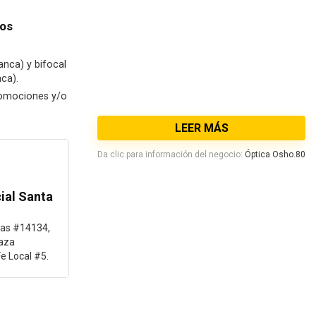
tos
lanca) y bifocal
nca).
romociones y/o
LEER MÁS
Da clic para información del negocio:
Óptica Osho.80
ial Santa
rias #14134,
laza
e Local #5.