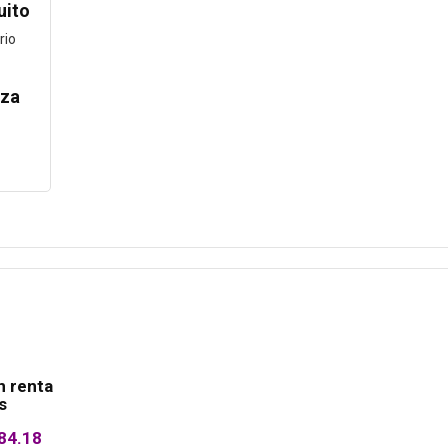
uito
rio
rza
n renta
s
284.18