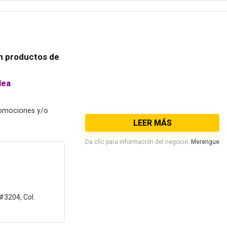
n productos de
lea
romociones y/o
LEER MÁS
Da clic para información del negocio:
Merengue
#3204, Col.