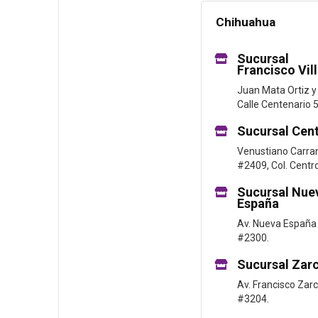
Chihuahua
Sucursal
Francisco Vil
Juan Mata Ortiz y
Calle Centenario 
Sucursal Cen
Venustiano Carra
#2409, Col. Centro
Sucursal Nue
España
Av. Nueva España
#2300.
Sucursal Zar
Av. Francisco Zar
#3204.