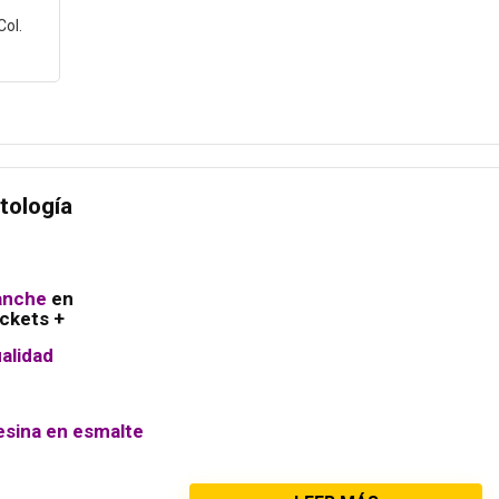
ol.
tología
ganche
en
ackets +
alidad
esina en esmalte