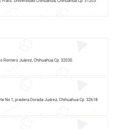
, Fracc. Universidad Chihuahua, Chihuahua Cp: 31203.
tido Romero Juárez, Chihuahua Cp: 32030.
ote No 1, pradera Dorada Juárez, Chihuahua Cp: 32618.