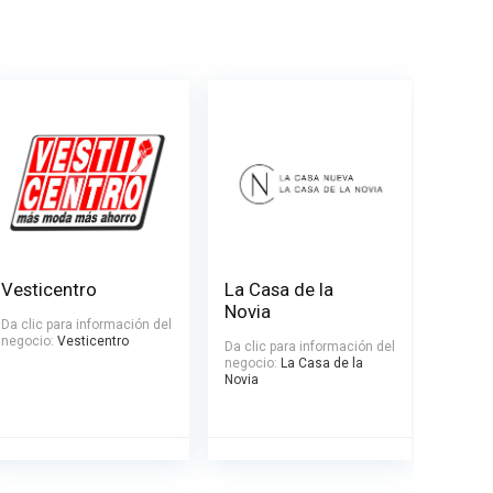
Vesticentro
La Casa de la
Novia
Da clic para información del
negocio:
Vesticentro
Da clic para información del
negocio:
La Casa de la
Novia