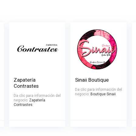
Zapatería
Sinaii Boutique
Contrastes
Da clic para información del
negocio:
Boutique Sinaii
Da clic para información del
negocio:
Zapatería
Contrastes