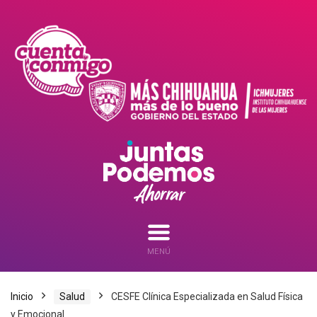
MENÚ
Inicio
Salud
CESFE Clínica Especializada en Salud Física
y Emocional