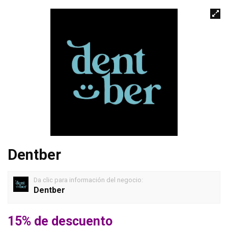
Dentber
Da clic para información del negocio:
Dentber
15% de descuento