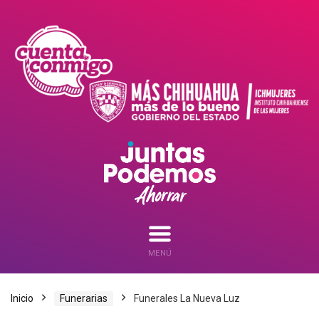
MENÚ
Inicio
Funerarias
Funerales La Nueva Luz