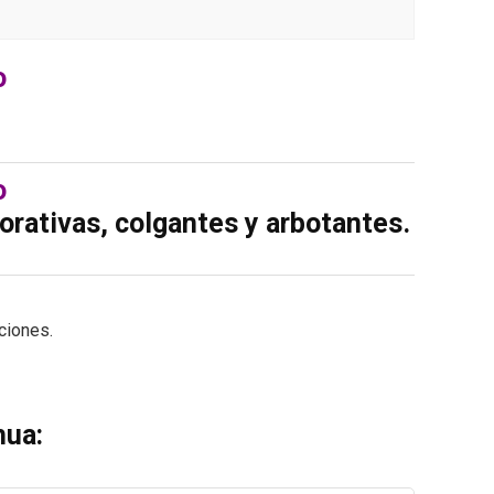
o
o
orativas, colgantes y arbotantes.
ciones.
hua: