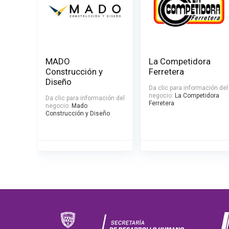
MADO
La Competidora
Construcción y
Ferretera
Diseño
Da clic para información del
negocio:
La Competidora
Da clic para información del
Ferretera
negocio:
Mado
Construcción y Diseño