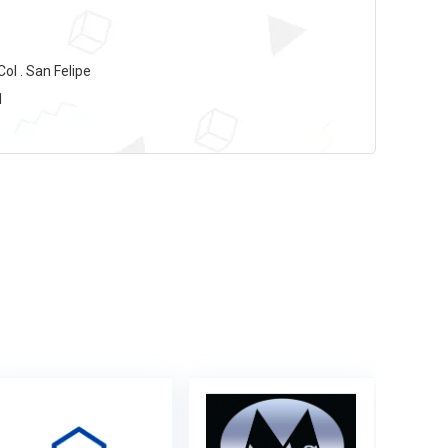
Col . San Felipe
1