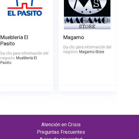
Mueblería El
Magamo
Pasito
Da clic para información del
negocio:
Magamo Store
Da clic para información del
negocio:
Mueblería El
Pasito
Atención en Crisis
Preguntas Frecuentes