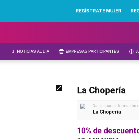
REGÍSTRATE MUJER
RE
A
NOTICIAS AL DÍA
EMPRESAS PARTICIPANTES
J
La Chopería
Da clic para información 
La Choperia
10% de descuent