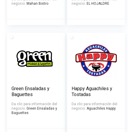
negocio:
Mahan Bistro
negocio:
EL HOJALDRE
Green Ensaladas y
Happy Aguachiles y
Baguettes
Tostadas
Da clic para información del
Da clic para información del
negocio:
Green Ensaladas y
negocio:
Aguachiles Happy
Baguettes