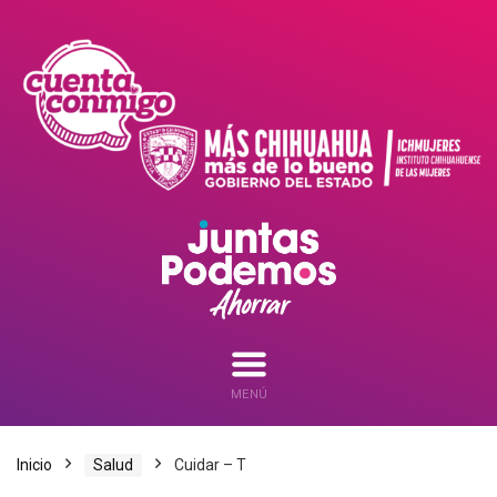
MENÚ
Inicio
Salud
Cuidar – T