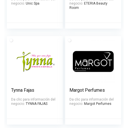
negocio:
Unic Spa
negocio:
ETERIA Beauty
Room
Tynna Fajas
Margot Perfumes
Da clic para información del
Da clic para información del
negocio:
TYNNA FAJAS
negocio:
Margot Perfumes