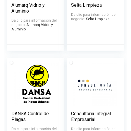
Alumarq Vidrio y
Selta Limpieza
Aluminio
Da clic para información del
negocio:
Selta Limpieza
Da clic para información del
negocio:
Alumarq Vidrio y
Aluminio
DANSA Control de
Consultoría Integral
Plagas
Empresarial
Da clic para información del
Da clic para información del