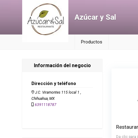
Azúcar y Sal
Productos
Información del negocio
Dirección y teléfono
J.C. Viramontes 115 local 1 ,
Chihuahua, MX
6391118787
Restaura
Da clic para